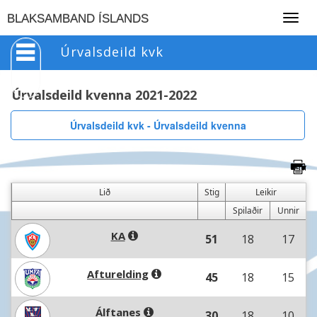
Togg
BLAKSAMBAND ÍSLANDS
navig
Úrvalsdeild kvk
Úrvalsdeild kvenna 2021-2022
Úrvalsdeild kvk - Úrvalsdeild kvenna
Lið
Stig
Leikir
Spilaðir
Unnir
KA
51
18
17
Afturelding
45
18
15
Álftanes
30
18
10