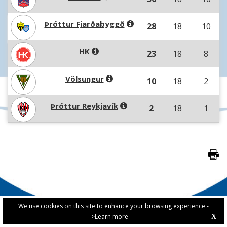
Þróttur Fjarðabyggð
28
18
10
HK
23
18
8
Völsungur
10
18
2
Þróttur Reykjavík
2
18
1
We use cookies on this site to enhance your browsing experience -
>Learn more
X
PRIVACY POLICY