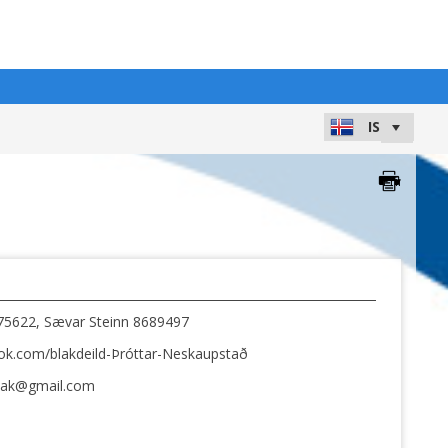
75622, Sævar Steinn 8689497
k.com/blakdeild-Þróttar-Neskaupstað
blak@gmail.com