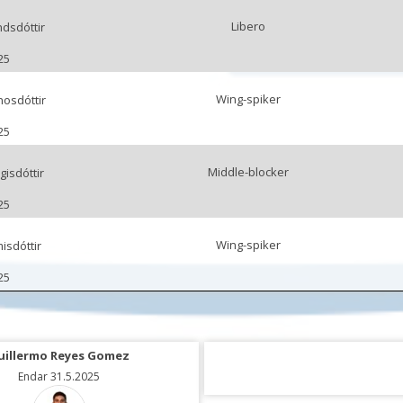
Libero
dsdóttir
25
Wing-spiker
osdóttir
25
Middle-blocker
gisdóttir
25
Wing-spiker
isdóttir
25
uillermo Reyes Gomez
Miguel Angel Ramos Mel
Endar 31.5.2025
Endar 15.5.2025