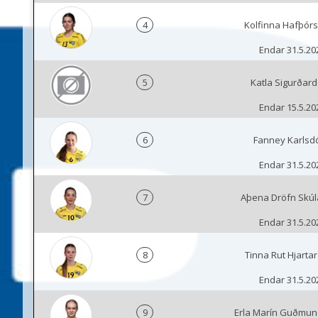
4
Kolfinna Hafþórs
Endar 31.5.20
5
Katla Sigurðardó
Endar 15.5.20
6
Fanney Karlsdó
Endar 31.5.20
7
Aþena Dröfn Skúla
Endar 31.5.20
8
Tinna Rut Hjartar
Endar 31.5.20
9
Erla Marín Guðmun