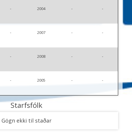
-
2004
-
-
-
2007
-
-
-
2008
-
-
-
2005
-
-
Starfsfólk
ero
Gögn ekki til staðar