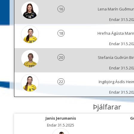
16
Lena Marín Guðmun
Endar 31.5.20
18
Hrefna Ágústa Marin
Endar 31.5.20
20
Stefanía Guðrún Bir
Endar 31.5.20
22
Ingibjörg Ásdís Heim
Endar 31.5.20
Þjálfarar
Janis Jerumanis
G
Endar 31.5.2025