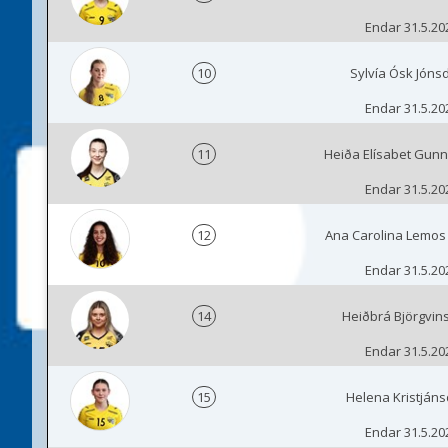
Endar 31.5.20
10
Sylvía Ósk Jónsd
Endar 31.5.20
11
Heiða Elísabet Gunn
Endar 31.5.20
12
Ana Carolina Lemos
Endar 31.5.20
14
Heiðbrá Björgvins
Endar 31.5.20
15
Helena Kristjánsd
Endar 31.5.20