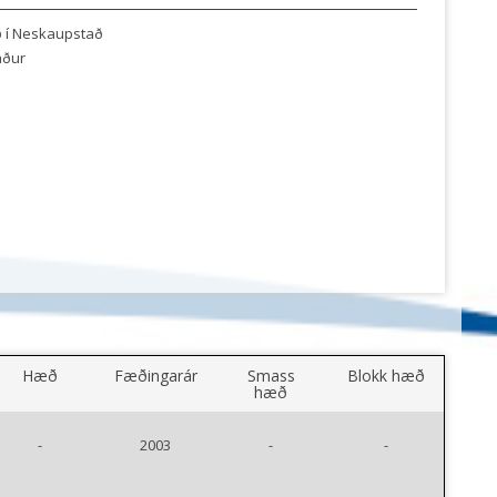
ð í Neskaupstað
aður
Hæð
Fæðingarár
Smass
Blokk hæð
hæð
-
2003
-
-