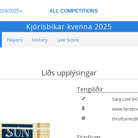
024/2025
ALL COMPETITIONS
Kjörísbikar kvenna 2025
Players
History
Live Score
Liðs upplýsingar
Tengiliðir
Sara Lind 84
www.faceboo
throtturnes
Stadium