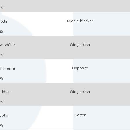
25
Middle-blocker
óttir
25
Wing-spiker
arsdóttir
25
Opposite
 Pimenta
25
Wing-spiker
dóttir
25
Setter
óttir
25