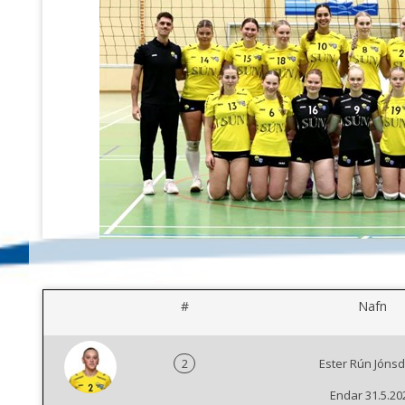
#
Nafn
2
Ester Rún Jónsdó
Endar 31.5.20