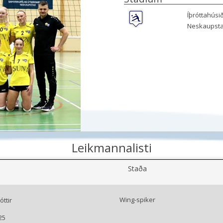
Íþróttahúsi
Neskaupst
Leikmannalisti
Staða
Wing-spiker
ttir
25