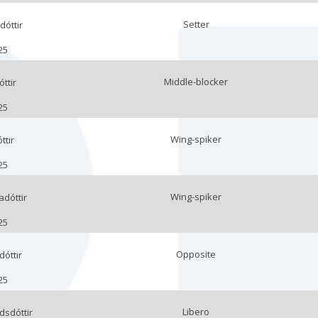
Setter
dóttir
25
Middle-blocker
ttir
25
Wing-spiker
ttir
25
Wing-spiker
dóttir
25
Opposite
dóttir
25
Libero
dsdóttir