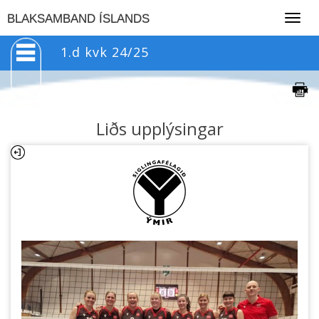
Togg
BLAKSAMBAND ÍSLANDS
navig
1.d kvk 24/25
Liðs upplýsingar