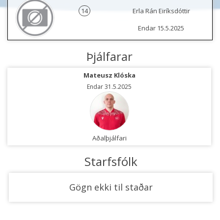
14
Erla Rán Eiríksdóttir
Endar 15.5.2025
Þjálfarar
Mateusz Klóska
Endar 31.5.2025
Aðalþjálfari
Starfsfólk
Gögn ekki til staðar