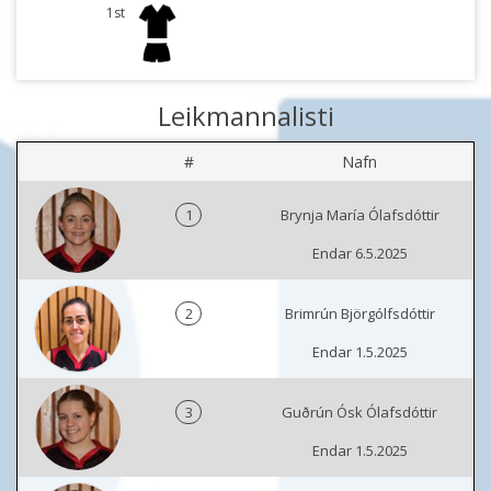
1st
Leikmannalisti
#
Nafn
1
Brynja María Ólafsdóttir
Endar 6.5.2025
2
Brimrún Björgólfsdóttir
Endar 1.5.2025
3
Guðrún Ósk Ólafsdóttir
Endar 1.5.2025