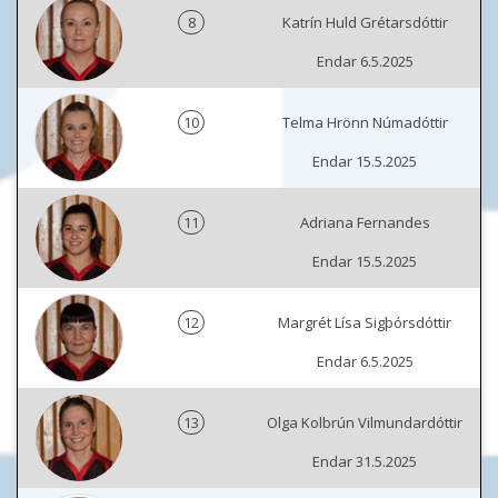
8
Katrín Huld Grétarsdóttir
Endar 6.5.2025
10
Telma Hrönn Númadóttir
Endar 15.5.2025
11
Adriana Fernandes
Endar 15.5.2025
12
Margrét Lísa Sigþórsdóttir
Endar 6.5.2025
13
Olga Kolbrún Vilmundardóttir
Endar 31.5.2025