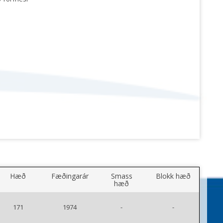
Hæð
Fæðingarár
Smass
Blokk hæð
hæð
171
1974
-
-