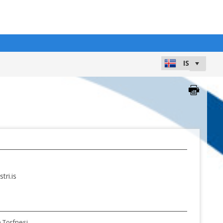
tri.is
ð Torfnesi