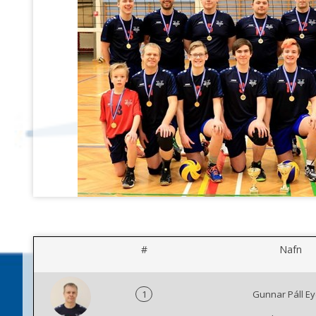
#
Nafn
1
Gunnar Páll Ey