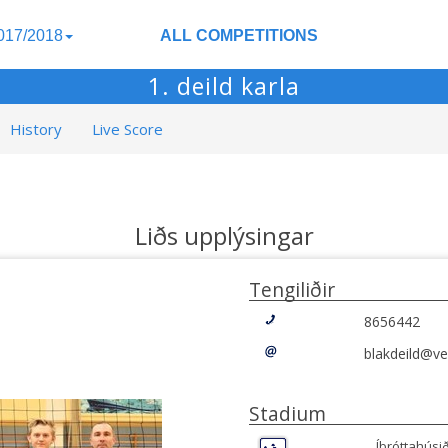
017/2018
ALL COMPETITIONS
1. deild karla
History
Live Score
Liðs upplýsingar
Tengiliðir
8656442
blakdeild@ves
Stadium
Íþróttahúsi