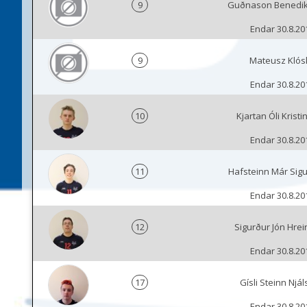
9
Guðnason Benedik
Endar 30.8.20
9
Mateusz Klós
Endar 30.8.20
10
Kjartan Óli Krist
Endar 30.8.20
11
Hafsteinn Már Sig
Endar 30.8.20
12
Sigurður Jón Hre
Endar 30.8.20
17
Gísli Steinn Njá
Endar 30.8.20