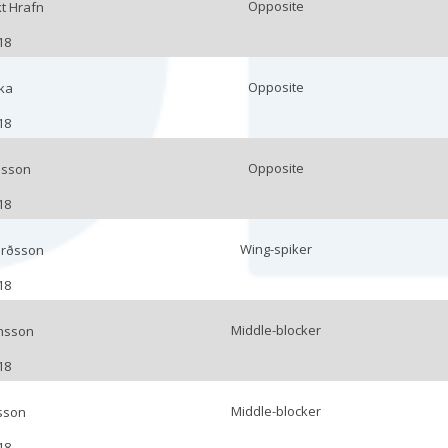
Opposite
t Hrafn
18
Opposite
ka
18
Opposite
insson
18
Wing-spiker
urðsson
18
Middle-blocker
insson
18
Middle-blocker
lsson
18