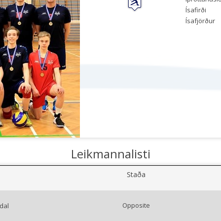
Ísafirði
Ísafjörður
Leikmannalisti
Staða
Opposite
dal