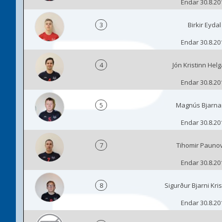
Endar 30.8.20
3
Birkir Eydal
Endar 30.8.20
4
Jón Kristinn Hel
Endar 30.8.20
5
Magnús Bjarna
Endar 30.8.20
7
Tihomir Pauno
Endar 30.8.20
8
Sigurður Bjarni Kri
Endar 30.8.20