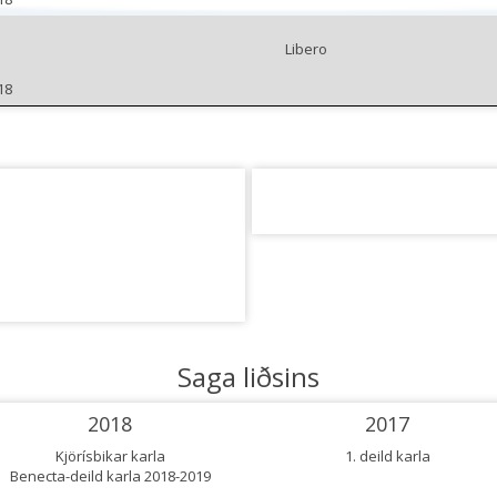
Libero
18
Saga liðsins
2018
2017
Kjörísbikar karla
1. deild karla
Benecta-deild karla 2018-2019