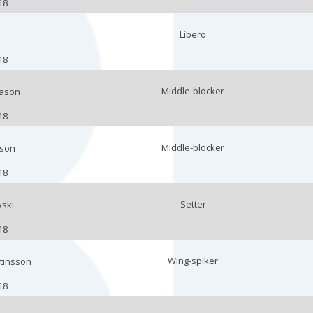
18
Libero
18
Middle-blocker
gason
18
Middle-blocker
son
18
Setter
vski
18
Wing-spiker
stinsson
18