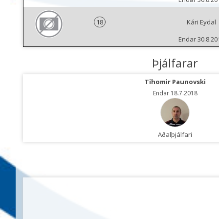
18
Kári Eydal
Endar 30.8.20
Þjálfarar
Tihomir Paunovski
Endar 18.7.2018
Aðalþjálfari