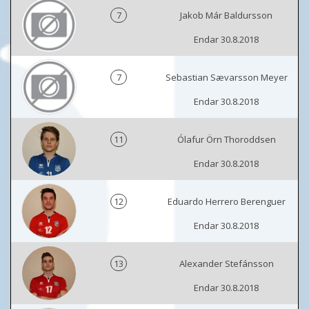
7
Jakob Már Baldursson
Endar 30.8.2018
7
Sebastian Sævarsson Meyer
Endar 30.8.2018
11
Ólafur Örn Thoroddsen
Endar 30.8.2018
12
Eduardo Herrero Berenguer
Endar 30.8.2018
13
Alexander Stefánsson
Endar 30.8.2018