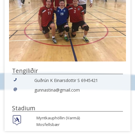
Tengiliðir
Guðrún K Einarsdottir S 6945421
gunnastina@gmail.com
Stadium
Myntkauphöllin (Varmá)
Mosfellsbær