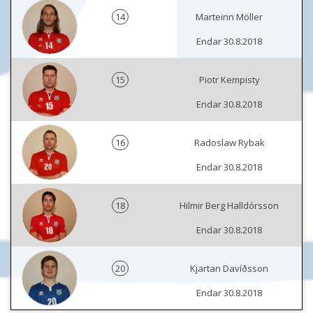
14
Marteinn Möller
Endar 30.8.2018
15
Piotr Kempisty
Endar 30.8.2018
16
Radoslaw Rybak
Endar 30.8.2018
18
Hilmir Berg Halldórsson
Endar 30.8.2018
20
Kjartan Davíðsson
Endar 30.8.2018