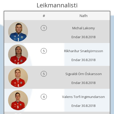
Leikmannalisti
#
Nafn
1
Michal Lakomy
Endar 30.8.2018
5
Ríkharður Snæbjörnsson
Endar 30.8.2018
5
Sigvaldi Örn Óskarsson
Endar 30.8.2018
6
Valens Torfi Ingimundarson
Endar 30.8.2018