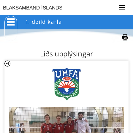
Togg
BLAKSAMBAND ÍSLANDS
navig
1. deild karla
Liðs upplýsingar