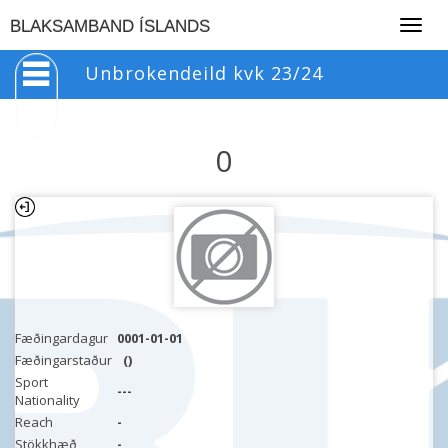
Togg
BLAKSAMBAND ÍSLANDS
navig
Unbrokendeild kvk 23/24
0
Fæðingardagur
0001-01-01
Fæðingarstaður
()
Sport
---
Nationality
Reach
-
Stökkhæð
-