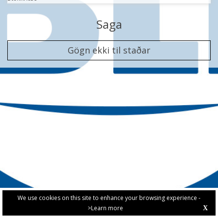
Saga
Gögn ekki til staðar
We use cookies on this site to enhance your browsing experience -
>Learn more
X
PRIVACY POLICY