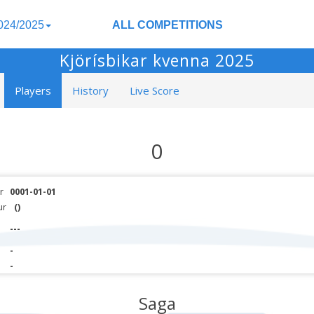
024/2025
ALL COMPETITIONS
Kjörísbikar kvenna 2025
Players
History
Live Score
0
r
0001-01-01
ur
()
---
-
-
Saga