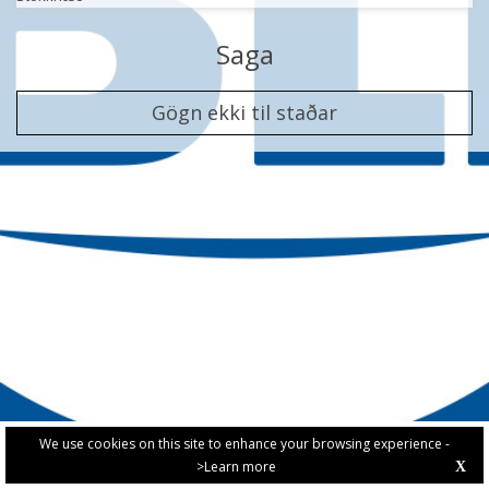
Saga
Gögn ekki til staðar
We use cookies on this site to enhance your browsing experience -
>Learn more
X
PRIVACY POLICY