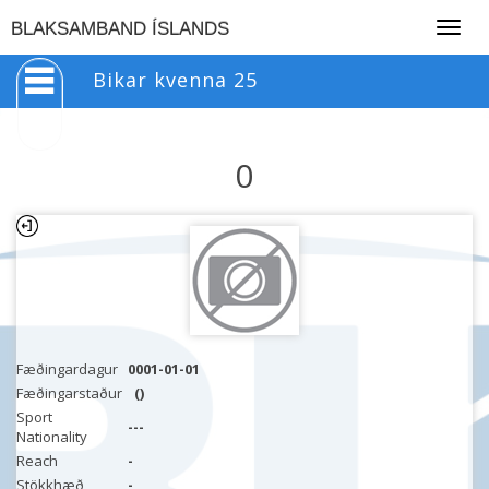
Togg
BLAKSAMBAND ÍSLANDS
navig
Bikar kvenna 25
0
Fæðingardagur
0001-01-01
Fæðingarstaður
()
Sport
---
Nationality
Reach
-
Stökkhæð
-