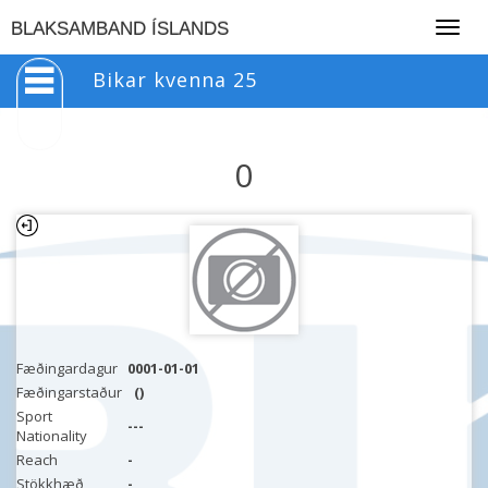
Togg
BLAKSAMBAND ÍSLANDS
navig
Bikar kvenna 25
0
Fæðingardagur
0001-01-01
Fæðingarstaður
()
Sport
---
Nationality
Reach
-
Stökkhæð
-