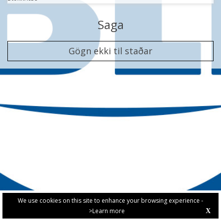
Saga
Gögn ekki til staðar
We use cookies on this site to enhance your browsing experience -
>Learn more
X
PRIVACY POLICY