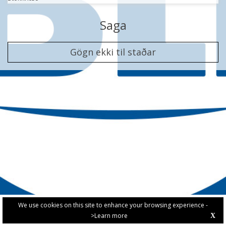
Saga
Gögn ekki til staðar
We use cookies on this site to enhance your browsing experience -
>Learn more
X
PRIVACY POLICY