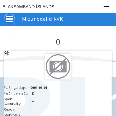
Togg
BLAKSAMBAND ÍSLANDS
navig
Mizunodeild KVK
0
Fæðingardagur
0001-01-01
Fæðingarstaður
()
Sport
---
Nationality
Reach
-
Stökkhæð
-