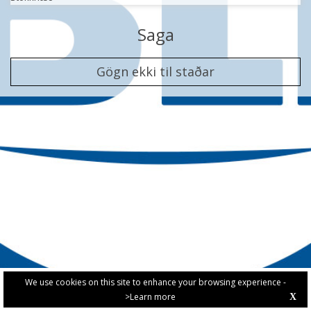
Saga
Gögn ekki til staðar
We use cookies on this site to enhance your browsing experience -
>Learn more
X
PRIVACY POLICY