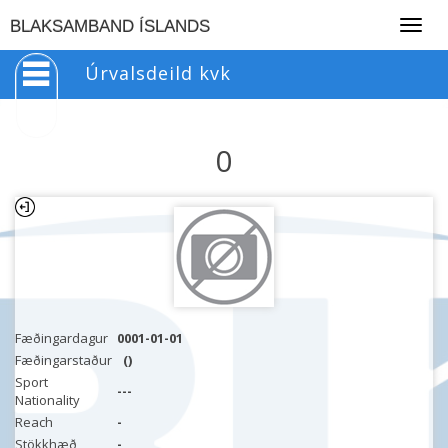
Togg
BLAKSAMBAND ÍSLANDS
navig
Úrvalsdeild kvk
0
Fæðingardagur
0001-01-01
Fæðingarstaður
()
Sport
---
Nationality
Reach
-
Stökkhæð
-