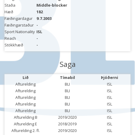
Staða
Middle-blocker
Hæð
182
Fæðingardagur
9.7.2003
Fæðingarstaður
-
Sport Nationality
ISL
Reach
-
Stökkhæð
-
Saga
Lið
Tímabil
Þjóðerni
Afturelding
BLI
ISL
Afturelding
BLI
ISL
Afturelding
BLI
ISL
Afturelding
BLI
ISL
Afturelding
BLI
ISL
Afturelding B
2019/2020
ISL
Afturelding E
2018/2019
ISL
Afturelding 2. fl.
2019/2020
ISL