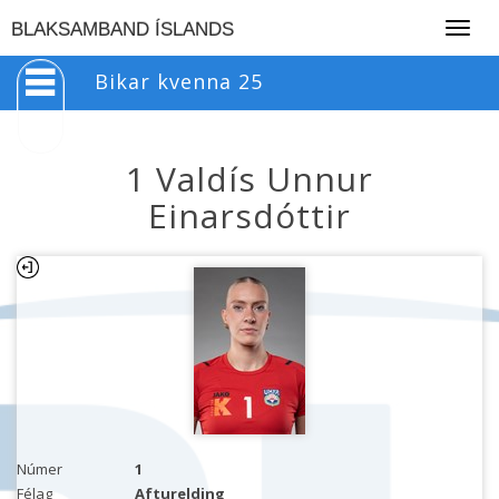
Togg
BLAKSAMBAND ÍSLANDS
navig
Bikar kvenna 25
1 Valdís Unnur
Einarsdóttir
Númer
1
Félag
Afturelding