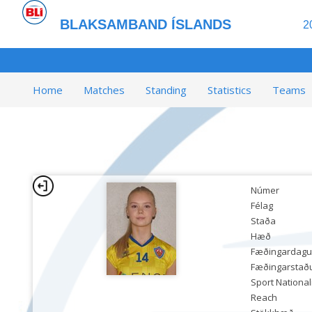
BLAKSAMBAND ÍSLANDS
2
Home
Matches
Standing
Statistics
Teams
Númer
Félag
Staða
Hæð
Fæðingardagu
Fæðingarstað
Sport National
Reach