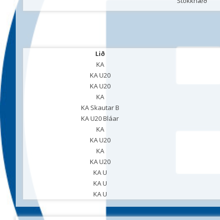
Stökkhæð
Lið
KA
KA U20
KA U20
KA
KA Skautar B
KA U20 Bláar
KA
KA U20
KA
KA U20
KA U
KA U
KA U