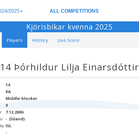
024/2025
ALL COMPETITIONS
Kjörísbikar kvenna 2025
Players
History
Live Score
14 Þórhildur Lilja Einarsdóttir
14
KA
Middle-blocker
0
r
7.12.2006
ur
-
(Ísland)
ity
ISL
-