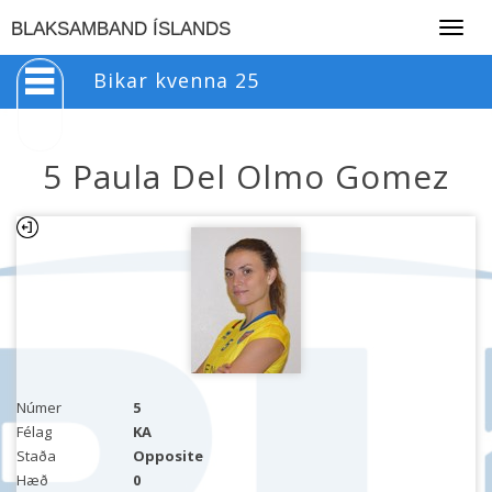
Togg
BLAKSAMBAND ÍSLANDS
navig
Bikar kvenna 25
5 Paula Del Olmo Gomez
Númer
5
Félag
KA
Staða
Opposite
Hæð
0