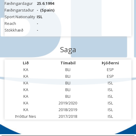
Fæðingardagur
25.6.1994
Fæðingarstaður
-
(Spain)
Sport Nationality
ISL
Reach
-
Stökkhæð
-
Saga
Lið
Tímabil
Þjóðerni
KA
BLI
ESP
KA
BLI
ESP
KA
BLI
ISL
KA
BLI
ISL
KA
BLI
ISL
KA
2019/2020
ISL
KA
2018/2019
ISL
Þróttur Nes
2017/2018
ISL