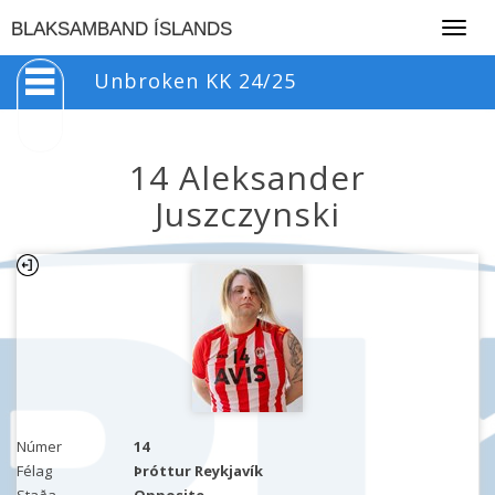
Togg
BLAKSAMBAND ÍSLANDS
navig
Unbroken KK 24/25
14 Aleksander
Juszczynski
Númer
14
Félag
Þróttur Reykjavík