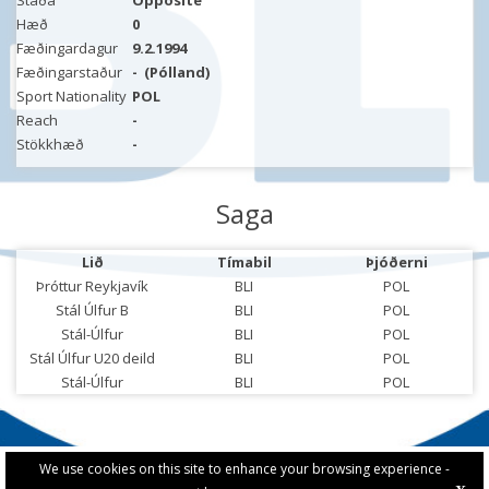
Staða
Opposite
Hæð
0
Fæðingardagur
9.2.1994
Fæðingarstaður
-
(Pólland)
Sport Nationality
POL
Reach
-
Stökkhæð
-
Saga
Lið
Tímabil
Þjóðerni
Þróttur Reykjavík
BLI
POL
Stál Úlfur B
BLI
POL
Stál-Úlfur
BLI
POL
Stál Úlfur U20 deild
BLI
POL
Stál-Úlfur
BLI
POL
We use cookies on this site to enhance your browsing experience -