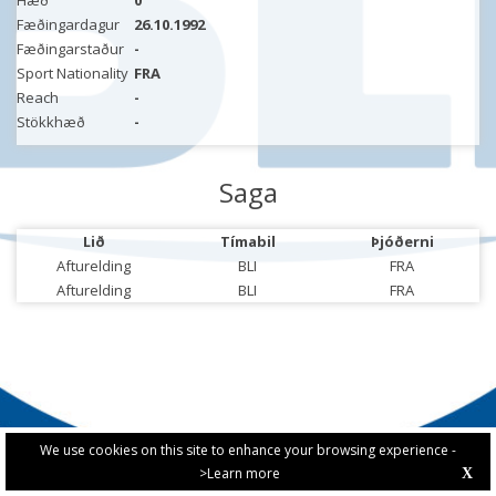
Hæð
0
Fæðingardagur
26.10.1992
Fæðingarstaður
-
Sport Nationality
FRA
Reach
-
Stökkhæð
-
Saga
Lið
Tímabil
Þjóðerni
Afturelding
BLI
FRA
Afturelding
BLI
FRA
We use cookies on this site to enhance your browsing experience -
>Learn more
X
PRIVACY POLICY