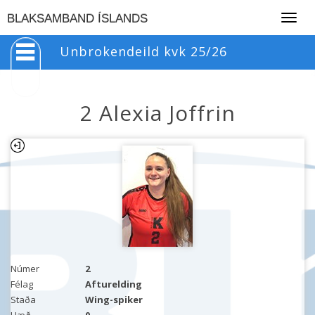
Togg
BLAKSAMBAND ÍSLANDS
navig
Unbrokendeild kvk 25/26
2 Alexia Joffrin
Númer
2
Félag
Afturelding
Staða
Wing-spiker