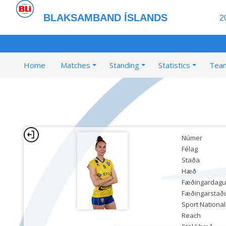
BLAKSAMBAND ÍSLANDS
2
Home
Matches
Standing
Statistics
Tea
Númer
Félag
Staða
Hæð
Fæðingardagu
Fæðingarstað
Sport National
Reach