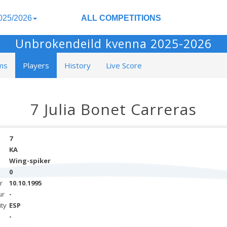
025/2026
ALL COMPETITIONS
Unbrokendeild kvenna 2025-2026
ms
Players
History
Live Score
7 Julia Bonet Carreras
7
KA
Wing-spiker
0
r
10.10.1995
ur
-
ity
ESP
-