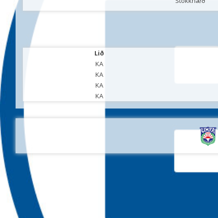
Stökkhæð
Lið
KA
KA
KA
KA