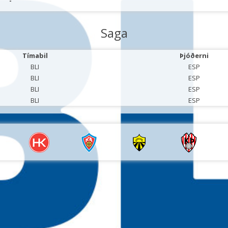
-
Saga
Tímabil
Þjóðerni
BLI
ESP
BLI
ESP
BLI
ESP
BLI
ESP