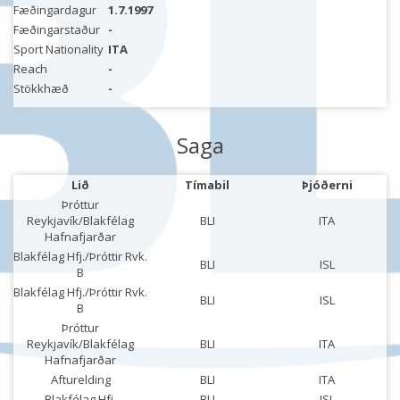
Fæðingardagur
1.7.1997
Fæðingarstaður
-
Sport Nationality
ITA
Reach
-
Stökkhæð
-
Saga
Lið
Tímabil
Þjóðerni
Þróttur
Reykjavík/Blakfélag
BLI
ITA
Hafnafjarðar
Blakfélag Hfj./Þróttir Rvk.
BLI
ISL
B
Blakfélag Hfj./Þróttir Rvk.
BLI
ISL
B
Þróttur
Reykjavík/Blakfélag
BLI
ITA
Hafnafjarðar
Afturelding
BLI
ITA
Blakfélag Hfj.
BLI
ISL