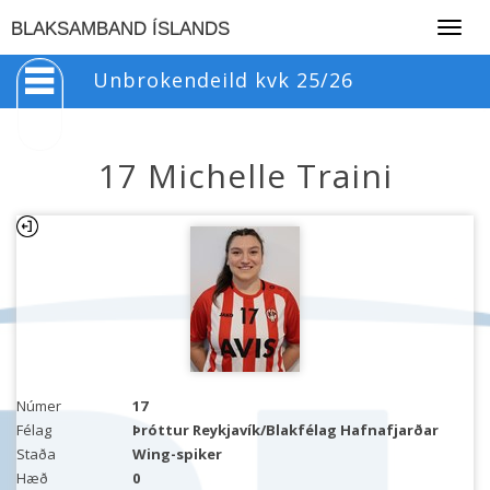
Togg
BLAKSAMBAND ÍSLANDS
navig
Unbrokendeild kvk 25/26
17 Michelle Traini
Númer
17
Félag
Þróttur Reykjavík/Blakfélag Hafnafjarðar
Staða
Wing-spiker
Hæð
0