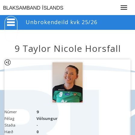
Togg
BLAKSAMBAND ÍSLANDS
navig
Unbrokendeild kvk 25/26
9 Taylor Nicole Horsfall
Númer
9
Félag
Völsungur
Staða
-
Hæð
0