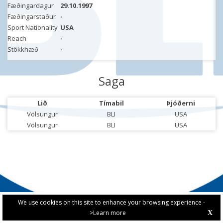
Fæðingardagur
29.10.1997
Fæðingarstaður
-
Sport Nationality
USA
Reach
-
Stökkhæð
-
Saga
Lið
Tímabil
Þjóðerni
Völsungur
BLI
USA
Völsungur
BLI
USA
We use cookies on this site to enhance your browsing experience -
>Learn more
X
PRIVACY POLICY