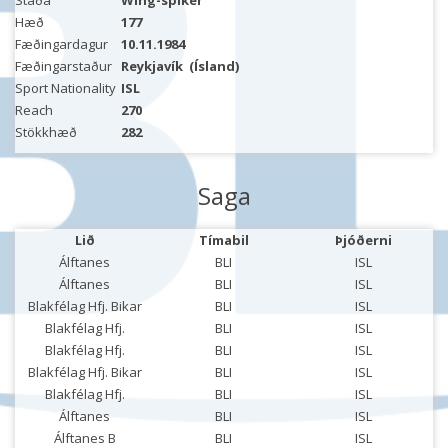
Staða
Wing-spiker
Hæð
177
Fæðingardagur
10.11.1984
Fæðingarstaður
Reykjavík
(Ísland)
Sport Nationality
ISL
Reach
270
Stökkhæð
282
Saga
Lið
Tímabil
Þjóðerni
Álftanes
BLI
ISL
Álftanes
BLI
ISL
Blakfélag Hfj. Bikar
BLI
ISL
Blakfélag Hfj.
BLI
ISL
Blakfélag Hfj.
BLI
ISL
Blakfélag Hfj. Bikar
BLI
ISL
Blakfélag Hfj.
BLI
ISL
Álftanes
BLI
ISL
Álftanes B
BLI
ISL