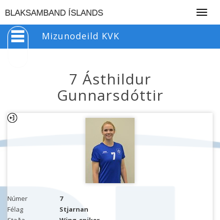
Togg
BLAKSAMBAND ÍSLANDS
navig
Mizunodeild KVK
7 Ásthildur
Gunnarsdóttir
Númer
7
Félag
Stjarnan