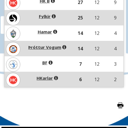
HK B
27
12
9
Fylkir
25
12
9
Hamar
14
12
4
Þróttur Vogum
14
12
4
BF
7
12
3
HKarlar
6
12
2