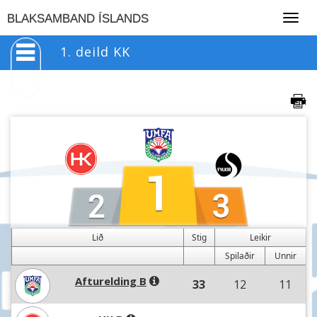
Togg
BLAKSAMBAND ÍSLANDS
navig
1. deild KK
Lið
Stig
Leikir
Spilaðir
Unnir
Afturelding B
33
12
11