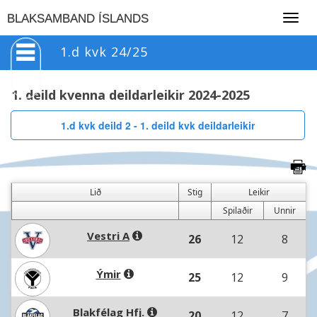
Togg
BLAKSAMBAND ÍSLANDS
navig
1.d kvk 24/25
1. deild kvenna deildarleikir 2024-2025
1.d kvk deild 2 - 1. deild kvk deildarleikir
Lið
Stig
Leikir
Spilaðir
Unnir
Vestri A
26
12
8
Ýmir
25
12
9
Blakfélag Hfj.
20
12
7