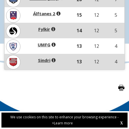
Álftanes 2
15
12
5
Fylkir
14
12
5
UMFG
13
12
4
Sindri
13
12
4
We use cookies on this site to enhance your browsing experience -
>Learn more
X
PRIVACY POLICY