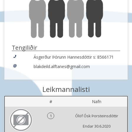
Tengiliðir
Ásgerður Þórunn Hannesdóttir s: 8566171
blakdeild.alftanes@gmail.com
Leikmannalisti
#
Nafn
1
Ólöf Ósk Þorsteinsdóttir
Endar 30.6.2020