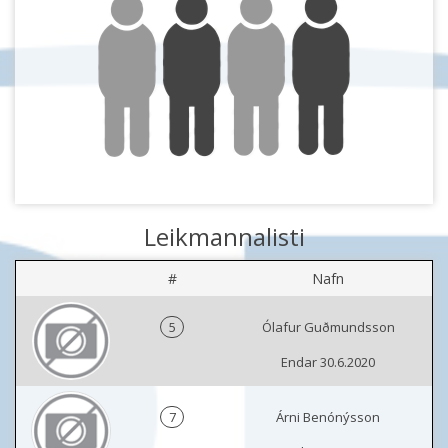
Leikmannalisti
#
Nafn
5
Ólafur Guðmundsson
Endar 30.6.2020
7
Árni Benónýsson