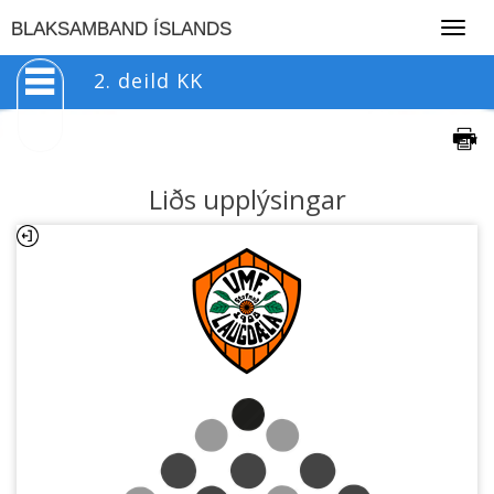
Togg
BLAKSAMBAND ÍSLANDS
navig
2. deild KK
Liðs upplýsingar