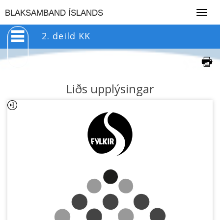
Togg
BLAKSAMBAND ÍSLANDS
navig
2. deild KK
Liðs upplýsingar