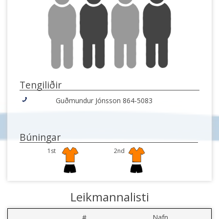
Tengiliðir
Guðmundur Jónsson 864-5083
Búningar
1st
2nd
Leikmannalisti
#
Nafn