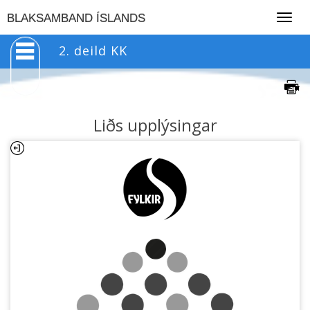
Togg
BLAKSAMBAND ÍSLANDS
navig
2. deild KK
Liðs upplýsingar