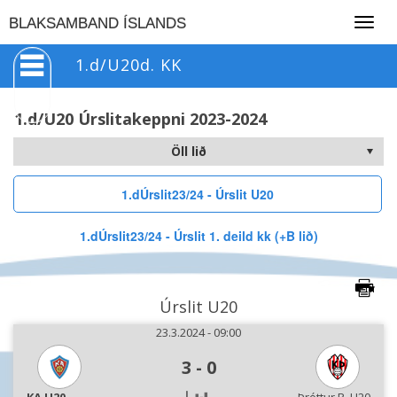
Togg
BLAKSAMBAND ÍSLANDS
navig
1.d/U20d. KK
1.d/U20 Úrslitakeppni 2023-2024
1.dÚrslit23/24 - Úrslit U20
1.dÚrslit23/24 - Úrslit 1. deild kk (+B lið)
Úrslit U20
23.3.2024 - 09:00
3
-
0