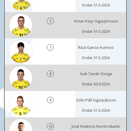
Endar 31.5.2024
5
Arnar Freyr Sigurjónsson
Endar 31.5.2024
7
Raul Garcia Asensio
Endar 31.5.2024
8
Ísak Tandri Zoega
Endar 30.6.2024
9
Sölvi Páll Sigurpálsson
Endar 31.5.2024
10
José Federico Ferrón Martin