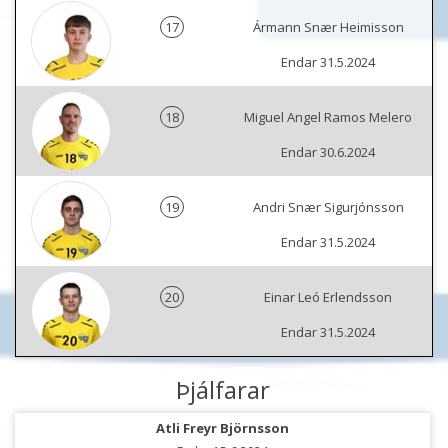
17
Ármann Snær Heimisson
Endar 31.5.2024
18
Miguel Angel Ramos Melero
Endar 30.6.2024
19
Andri Snær Sigurjónsson
Endar 31.5.2024
20
Einar Leó Erlendsson
Endar 31.5.2024
Þjálfarar
Atli Freyr Björnsson