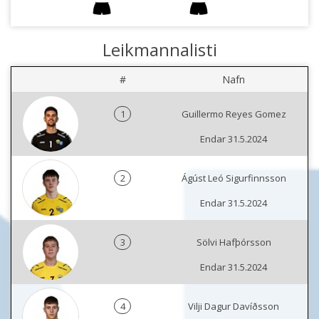
Leikmannalisti
#
Nafn
1
Guillermo Reyes Gomez
Endar 31.5.2024
2
Ágúst Leó Sigurfinnsson
Endar 31.5.2024
3
Sölvi Hafþórsson
Endar 31.5.2024
4
Vilji Dagur Davíðsson