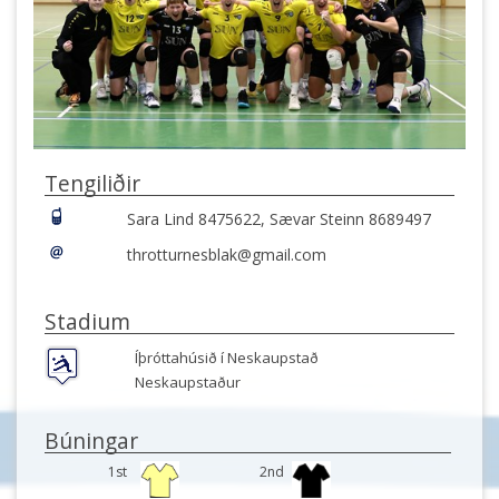
Tengiliðir
Sara Lind 8475622, Sævar Steinn 8689497
throtturnesblak@gmail.com
Stadium
Íþróttahúsið í Neskaupstað
Neskaupstaður
Búningar
1st
2nd