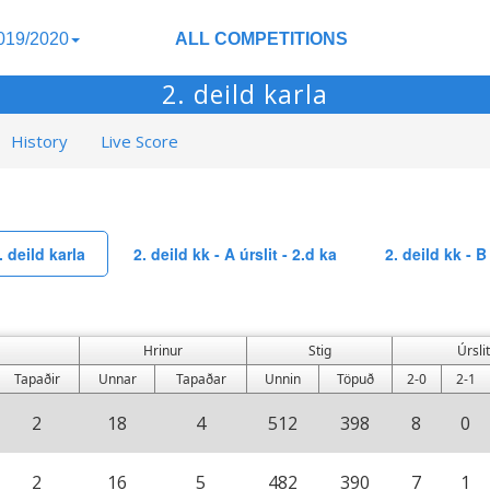
019/2020
ALL COMPETITIONS
2. deild karla
History
Live Score
. deild karla
2. deild kk - A úrslit - 2.d ka
2. deild kk - B 
Hrinur
Stig
Úrslit
Tapaðir
Unnar
Tapaðar
Unnin
Töpuð
2-0
2-1
2
18
4
512
398
8
0
2
16
5
482
390
7
1