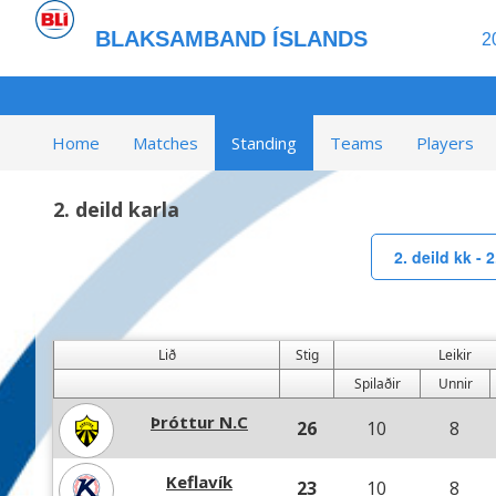
BLAKSAMBAND ÍSLANDS
2
Home
Matches
Standing
Teams
Players
2. deild karla
2. deild kk - 2
Lið
Stig
Leikir
Spilaðir
Unnir
Þróttur N.C
26
10
8
Keflavík
23
10
8