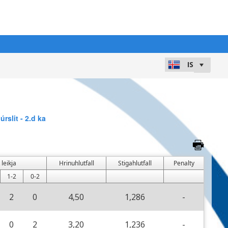
úrslit - 2.d ka
 leikja
Hrinuhlutfall
Stigahlutfall
Penalty
1-2
0-2
2
0
4,50
1,286
-
0
2
3,20
1,236
-