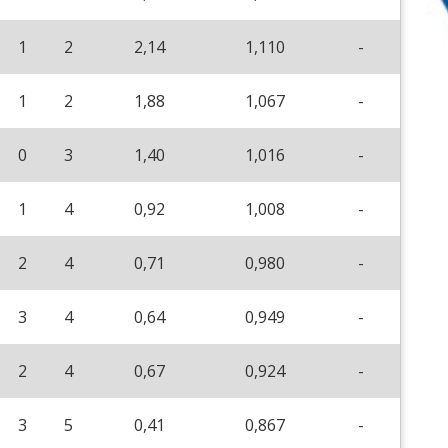
1
2
2,14
1,110
-
1
2
1,88
1,067
-
0
3
1,40
1,016
-
1
4
0,92
1,008
-
2
4
0,71
0,980
-
3
4
0,64
0,949
-
2
4
0,67
0,924
-
3
5
0,41
0,867
-