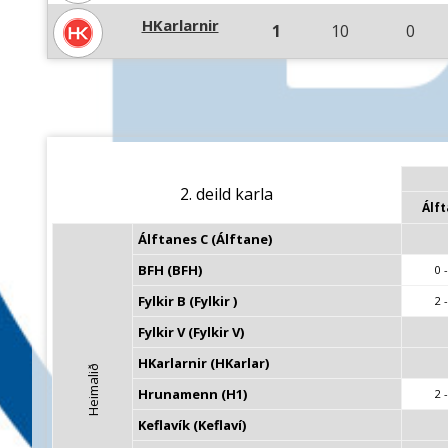
HKarlarnir
1
10
0
2. deild karla
Álf
Álftanes C (Álftane)
BFH (BFH)
0 -
Fylkir B (Fylkir )
2 -
Fylkir V (Fylkir V)
HKarlarnir (HKarlar)
Heimalið
Hrunamenn (H1)
2 -
Keflavík (Keflaví)