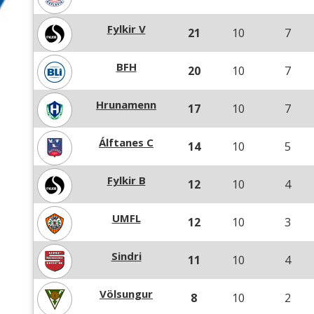
Fylkir V
21
10
7
BFH
20
10
7
Hrunamenn
17
10
7
Álftanes C
14
10
5
Fylkir B
12
10
4
UMFL
12
10
3
Sindri
11
10
4
Völsungur
8
10
2