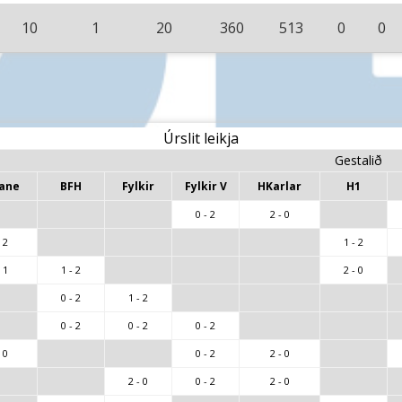
10
1
20
360
513
0
0
Úrslit leikja
Gestalið
tane
BFH
Fylkir
Fylkir V
HKarlar
H1
0 - 2
2 - 0
 2
1 - 2
 1
1 - 2
2 - 0
0 - 2
1 - 2
0 - 2
0 - 2
0 - 2
 0
0 - 2
2 - 0
2 - 0
0 - 2
2 - 0