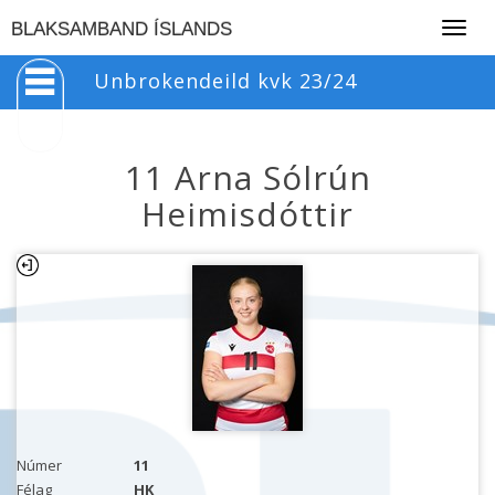
Togg
BLAKSAMBAND ÍSLANDS
navig
Unbrokendeild kvk 23/24
11 Arna Sólrún
Heimisdóttir
Númer
11
Félag
HK