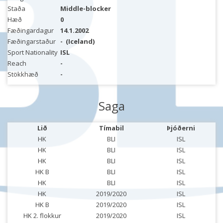
Staða
Middle-blocker
Hæð
0
Fæðingardagur
14.1.2002
Fæðingarstaður
-
(Iceland)
Sport Nationality
ISL
Reach
-
Stökkhæð
-
Saga
Lið
Tímabil
Þjóðerni
HK
BLI
ISL
HK
BLI
ISL
HK
BLI
ISL
HK B
BLI
ISL
HK
BLI
ISL
HK
2019/2020
ISL
HK B
2019/2020
ISL
HK 2. flokkur
2019/2020
ISL