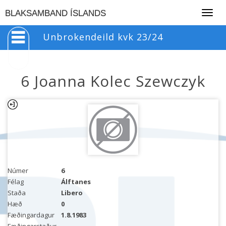
Togg
BLAKSAMBAND ÍSLANDS
navig
Unbrokendeild kvk 23/24
6 Joanna Kolec Szewczyk
Númer
6
Félag
Álftanes
Staða
Libero
Hæð
0
Fæðingardagur
1.8.1983