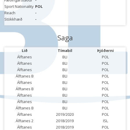
Fæðingarstaður
-
Sport Nationality
POL
Reach
-
Stökkhæð
-
Saga
Lið
Tímabil
Þjóðerni
Álftanes
BLI
POL
Álftanes
BLI
POL
Álftanes
BLI
POL
Álftanes B
BLI
POL
Álftanes
BLI
POL
Álftanes B
BLI
POL
Álftanes
BLI
POL
Álftanes
BLI
POL
Álftanes B
BLI
POL
Álftanes
2019/2020
POL
Álftanes 2
2018/2019
ISL
Álftanes
2018/2019
POL